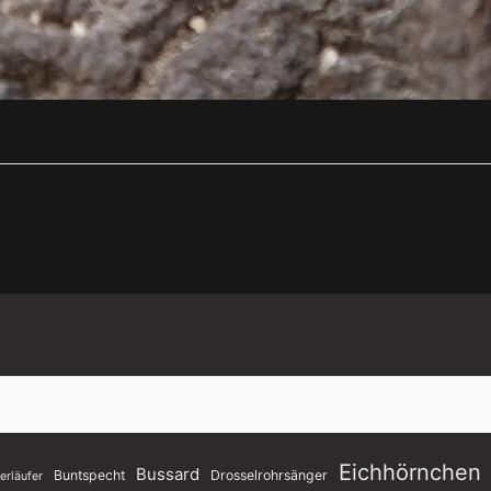
Eichhörnchen
Bussard
Buntspecht
Drosselrohrsänger
rläufer