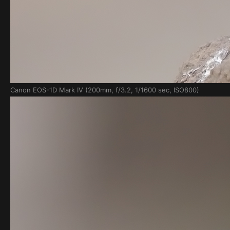
Canon EOS-1D Mark IV (200mm, f/3.2, 1/1600 sec, ISO800)