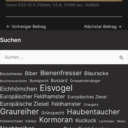
Canon EOS-1D X (700mm, f/5.6, 1/1000 sec, ISO800)
←
Vorheriger Beitrag
Nächster Beitrag
→
Suchen
Suchen
nach:
Bienenfresser
Biber
Blauracke
Beutelmeise
Bussard
Buntspecht
Drosselrohrsänger
Bruchwasserläufer
Eisvogel
Eichhörnchen
Europäischer Feldhamster
Europäisches Ziesel
Europäische Ziesel
Feldhamster
Graugans
Graureiher
Haubentaucher
Grünspecht
Kormoran
Kuckuck
Höckerschwan
Kleiber
Lachmöwe
Möwe