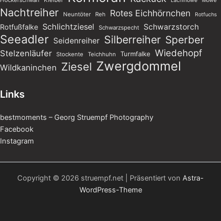
Höckerschwan
Kleiber
Lachmöwe
Möwe
Nachtreiher
Rotes Eichhörnchen
Neuntöter
Reh
Rotfuchs
Schlichtziesel
Schwarzstorch
Rotfußfalke
Schwarzspecht
Seeadler
Silberreiher
Sperber
Seidenreiher
Wiedehopf
Stelzenläufer
Turmfalke
Stockente
Teichhuhn
Zwergdommel
Ziesel
Wildkaninchen
Links
bestmoments – Georg Struempf Photography
Facebook
Instagram
Copyright © 2026 struempf.net | Präsentiert von
Astra-
WordPress-Theme