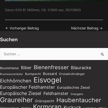
Canon EOS R1 (800mm, f/9, 1/1600 sec, ISO12800)
←
Vorheriger Beitrag
Nächster Beitrag
→
Suchen
Suchen
nach:
Bienenfresser
Blauracke
Biber
Beutelmeise
Bussard
Buntspecht
Drosselrohrsänger
Bruchwasserläufer
Eisvogel
Eichhörnchen
Europäischer Feldhamster
Europäisches Ziesel
Europäische Ziesel
Feldhamster
Graugans
Graureiher
Haubentaucher
Grünspecht
Kormoran
Kuckuck