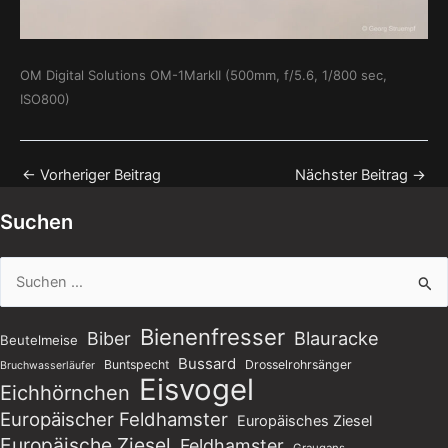
OM Digital Solutions OM-1MarkII (500mm, f/5.6, 1/800 sec,
ISO800)
←
Vorheriger Beitrag
Nächster Beitrag
→
Suchen
Suchen
nach:
Bienenfresser
Blauracke
Biber
Beutelmeise
Bussard
Buntspecht
Drosselrohrsänger
Bruchwasserläufer
Eisvogel
Eichhörnchen
Europäischer Feldhamster
Europäisches Ziesel
Europäische Ziesel
Feldhamster