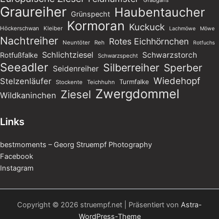
Graugans
Graureiher
Haubentaucher
Grünspecht
Kormoran
Kuckuck
Höckerschwan
Kleiber
Lachmöwe
Möwe
Nachtreiher
Rotes Eichhörnchen
Neuntöter
Reh
Rotfuchs
Schlichtziesel
Schwarzstorch
Rotfußfalke
Schwarzspecht
Seeadler
Silberreiher
Sperber
Seidenreiher
Wiedehopf
Stelzenläufer
Turmfalke
Stockente
Teichhuhn
Zwergdommel
Ziesel
Wildkaninchen
Links
bestmoments – Georg Struempf Photography
Facebook
Instagram
Copyright © 2026 struempf.net | Präsentiert von
Astra-
WordPress-Theme