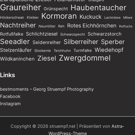
Graugans
Graureiher
Haubentaucher
Grünspecht
Kormoran
Kuckuck
Höckerschwan
Kleiber
Lachmöwe
Möwe
Nachtreiher
Rotes Eichhörnchen
Neuntöter
Reh
Rotfuchs
Schlichtziesel
Schwarzstorch
Rotfußfalke
Schwarzspecht
Seeadler
Silberreiher
Sperber
Seidenreiher
Wiedehopf
Stelzenläufer
Turmfalke
Stockente
Teichhuhn
Zwergdommel
Ziesel
Wildkaninchen
Links
bestmoments – Georg Struempf Photography
Facebook
Instagram
Copyright © 2026 struempf.net | Präsentiert von
Astra-
WordPress-Theme