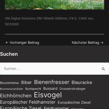
OM Digital Solutions OM-1MarkII (400mm, f/4.5, 1/400 sec,
ISO5000)
←
Vorheriger Beitrag
Nächster Beitrag
→
Suchen
Suchen
nach:
Bienenfresser
Blauracke
Biber
Beutelmeise
Bussard
Buntspecht
Drosselrohrsänger
Bruchwasserläufer
Eisvogel
Eichhörnchen
Europäischer Feldhamster
Europäisches Ziesel
Europäische Ziesel
Feldhamster