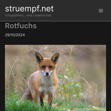
Zum
struempf.net
Inhalt
springen
Fotografieren... eine Leidenschaft
Rotfuchs
29/10/2024