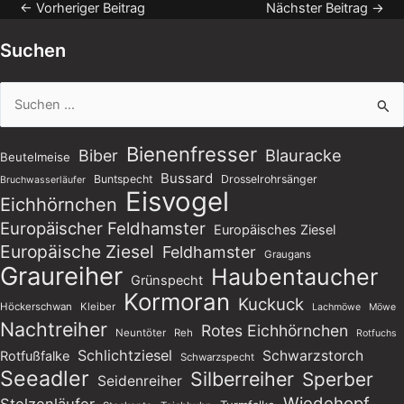
←
Vorheriger Beitrag
Nächster Beitrag
→
Suchen
Suchen
nach:
Bienenfresser
Blauracke
Biber
Beutelmeise
Bussard
Buntspecht
Drosselrohrsänger
Bruchwasserläufer
Eisvogel
Eichhörnchen
Europäischer Feldhamster
Europäisches Ziesel
Europäische Ziesel
Feldhamster
Graugans
Graureiher
Haubentaucher
Grünspecht
Kormoran
Kuckuck
Höckerschwan
Kleiber
Lachmöwe
Möwe
Nachtreiher
Rotes Eichhörnchen
Neuntöter
Reh
Rotfuchs
Schlichtziesel
Schwarzstorch
Rotfußfalke
Schwarzspecht
Seeadler
Silberreiher
Sperber
Seidenreiher
Wiedehopf