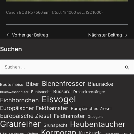
Canon EOS R5 (560mm, f/5.6, 1/4000 sec, ISO1000)
←
Vorheriger Beitrag
Nächster Beitrag
→
Suchen
Suchen
nach:
Bienenfresser
Blauracke
Biber
Beutelmeise
Bussard
Buntspecht
Drosselrohrsänger
Bruchwasserläufer
Eisvogel
Eichhörnchen
Europäischer Feldhamster
Europäisches Ziesel
Europäische Ziesel
Feldhamster
Graugans
Graureiher
Haubentaucher
Grünspecht
Kormoran
Kuckuck