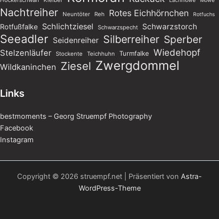
Höckerschwan
Kleiber
Lachmöwe
Möwe
Nachtreiher
Rotes Eichhörnchen
Neuntöter
Reh
Rotfuchs
Schlichtziesel
Schwarzstorch
Rotfußfalke
Schwarzspecht
Seeadler
Silberreiher
Sperber
Seidenreiher
Wiedehopf
Stelzenläufer
Turmfalke
Stockente
Teichhuhn
Zwergdommel
Ziesel
Wildkaninchen
Links
bestmoments – Georg Struempf Photography
Facebook
Instagram
Copyright © 2026 struempf.net | Präsentiert von
Astra-
WordPress-Theme