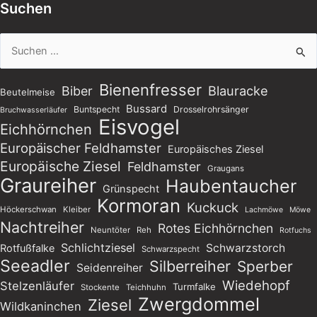
Suchen
Suchen
nach:
Bienenfresser
Blauracke
Biber
Beutelmeise
Bussard
Buntspecht
Drosselrohrsänger
Bruchwasserläufer
Eisvogel
Eichhörnchen
Europäischer Feldhamster
Europäisches Ziesel
Europäische Ziesel
Feldhamster
Graugans
Graureiher
Haubentaucher
Grünspecht
Kormoran
Kuckuck
Höckerschwan
Kleiber
Lachmöwe
Möwe
Nachtreiher
Rotes Eichhörnchen
Neuntöter
Reh
Rotfuchs
Schlichtziesel
Schwarzstorch
Rotfußfalke
Schwarzspecht
Seeadler
Silberreiher
Sperber
Seidenreiher
Wiedehopf
Stelzenläufer
Turmfalke
Stockente
Teichhuhn
Zwergdommel
Ziesel
Wildkaninchen