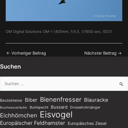
OM Digital Solutions OM-1 (400mm, f/4.5, 1/1600 sec, ISO1)
←
Vorheriger Beitrag
Nächster Beitrag
→
Suchen
Suchen
nach:
Bienenfresser
Blauracke
Biber
Beutelmeise
Bussard
Buntspecht
Drosselrohrsänger
Bruchwasserläufer
Eisvogel
Eichhörnchen
Europäischer Feldhamster
Europäisches Ziesel