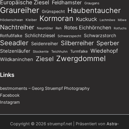
Europäische Ziesel
Feldhamster
Graugans
Graureiher
Haubentaucher
Grünspecht
Kormoran
Kuckuck
Höckerschwan
Kleiber
Lachmöwe
Möwe
Nachtreiher
Rotes Eichhörnchen
Neuntöter
Reh
Rotfuchs
Schlichtziesel
Schwarzstorch
Rotfußfalke
Schwarzspecht
Seeadler
Silberreiher
Sperber
Seidenreiher
Wiedehopf
Stelzenläufer
Turmfalke
Stockente
Teichhuhn
Zwergdommel
Ziesel
Wildkaninchen
Links
bestmoments – Georg Struempf Photography
Facebook
Instagram
Copyright © 2026 struempf.net | Präsentiert von
Astra-