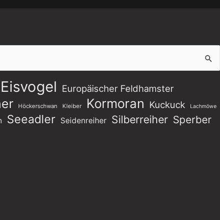
Eisvogel
Europäischer Feldhamster
Kormoran
er
Kuckuck
Höckerschwan
Kleiber
Lachmöwe
Seeadler
Silberreiher
Sperber
h
Seidenreiher