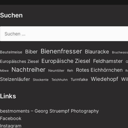
Suchen
Suchen
nach:
Bienenfresser
Blauracke
Biber
Beutelmeise
Bruchwasse
Europäische Ziesel
Feldhamster
Europäisches Ziesel
G
Nachtreiher
Rotes Eichhörnchen
Neuntöter
Reh
Möwe
R
Wiedehopf
Stelzenläufer
Wi
Turmfalke
Stockente
Teichhuhn
Links
bestmoments – Georg Struempf Photography
Facebook
Instagram