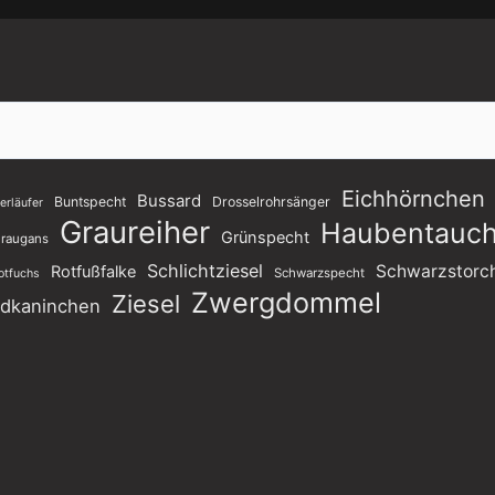
Eichhörnchen
Bussard
Buntspecht
Drosselrohrsänger
rläufer
Graureiher
Haubentauch
Grünspecht
raugans
Schlichtziesel
Schwarzstorc
Rotfußfalke
Schwarzspecht
otfuchs
Zwergdommel
Ziesel
ldkaninchen