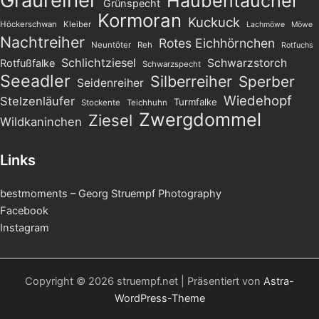
Graureiher
Haubentaucher
Grünspecht
Kormoran
Kuckuck
Höckerschwan
Kleiber
Lachmöwe
Möwe
Nachtreiher
Rotes Eichhörnchen
Neuntöter
Reh
Rotfuchs
Schlichtziesel
Schwarzstorch
Rotfußfalke
Schwarzspecht
Seeadler
Silberreiher
Sperber
Seidenreiher
Wiedehopf
Stelzenläufer
Turmfalke
Stockente
Teichhuhn
Zwergdommel
Ziesel
Wildkaninchen
Links
bestmoments – Georg Struempf Photography
Facebook
Instagram
Copyright © 2026 struempf.net | Präsentiert von
Astra-
WordPress-Theme