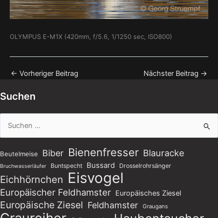
OLYMPUS E-M1X (420mm, f/5.6, 1/1250 sec, ISO800)
←
Vorheriger Beitrag
Nächster Beitrag
→
Suchen
Suchen
nach:
Bienenfresser
Blauracke
Biber
Beutelmeise
Bussard
Buntspecht
Drosselrohrsänger
Bruchwasserläufer
Eisvogel
Eichhörnchen
Europäischer Feldhamster
Europäisches Ziesel
Europäische Ziesel
Feldhamster
Graugans