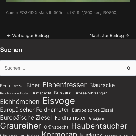
Canon EOS-1D X Mark II (560mm, f/5.6, 1/800 sec, ISO800)
←
Vorheriger Beitrag
Nächster Beitrag
→
Suchen
Suchen
nach:
Bienenfresser
Blauracke
Biber
Beutelmeise
Bussard
Buntspecht
Drosselrohrsänger
Bruchwasserläufer
Eisvogel
Eichhörnchen
Europäischer Feldhamster
Europäisches Ziesel
Europäische Ziesel
Feldhamster
Graugans
Graureiher
Haubentaucher
Grünspecht
Kormoran
Kuckuck