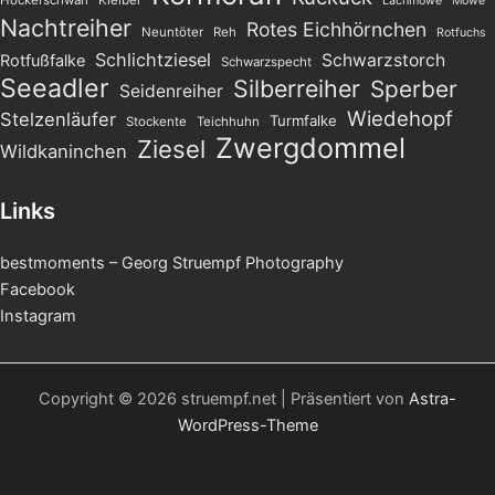
Höckerschwan
Kleiber
Lachmöwe
Möwe
Nachtreiher
Rotes Eichhörnchen
Neuntöter
Reh
Rotfuchs
Schlichtziesel
Schwarzstorch
Rotfußfalke
Schwarzspecht
Seeadler
Silberreiher
Sperber
Seidenreiher
Wiedehopf
Stelzenläufer
Turmfalke
Stockente
Teichhuhn
Zwergdommel
Ziesel
Wildkaninchen
Links
bestmoments – Georg Struempf Photography
Facebook
Instagram
Copyright © 2026 struempf.net | Präsentiert von
Astra-
WordPress-Theme