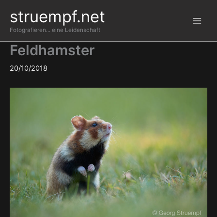
Zum
struempf.net
Inhalt
springen
Fotografieren... eine Leidenschaft
Feldhamster
20/10/2018