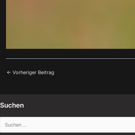
←
Vorheriger Beitrag
Suchen
Suchen
nach: