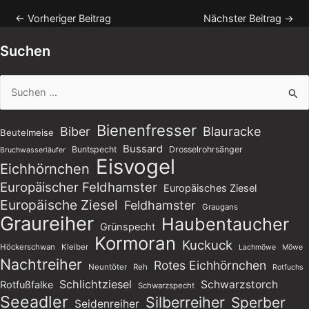
←
Vorheriger Beitrag
Nächster Beitrag
→
Suchen
Suchen
nach:
Bienenfresser
Blauracke
Biber
Beutelmeise
Bussard
Buntspecht
Drosselrohrsänger
Bruchwasserläufer
Eisvogel
Eichhörnchen
Europäischer Feldhamster
Europäisches Ziesel
Europäische Ziesel
Feldhamster
Graugans
Graureiher
Haubentaucher
Grünspecht
Kormoran
Kuckuck
Höckerschwan
Kleiber
Lachmöwe
Möwe
Nachtreiher
Rotes Eichhörnchen
Neuntöter
Reh
Rotfuchs
Schlichtziesel
Schwarzstorch
Rotfußfalke
Schwarzspecht
Seeadler
Silberreiher
Sperber
Seidenreiher