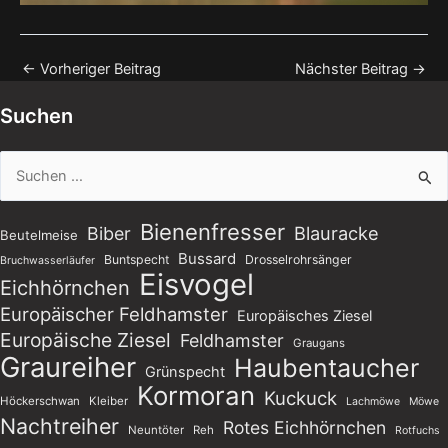
←
Vorheriger Beitrag
Nächster Beitrag
→
Suchen
Suchen
nach:
Bienenfresser
Blauracke
Biber
Beutelmeise
Bussard
Buntspecht
Drosselrohrsänger
Bruchwasserläufer
Eisvogel
Eichhörnchen
Europäischer Feldhamster
Europäisches Ziesel
Europäische Ziesel
Feldhamster
Graugans
Graureiher
Haubentaucher
Grünspecht
Kormoran
Kuckuck
Höckerschwan
Kleiber
Lachmöwe
Möwe
Nachtreiher
Rotes Eichhörnchen
Neuntöter
Reh
Rotfuchs