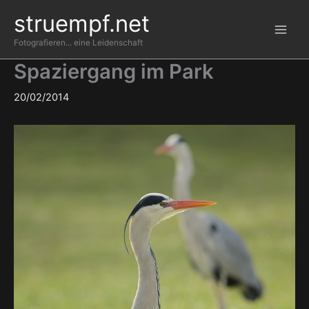
Zum
struempf.net
Inhalt
springen
Fotografieren... eine Leidenschaft
Spaziergang im Park
20/02/2014