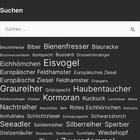
Suchen
Suchen
nach:
Bienenfresser
Blauracke
Biber
Beutelmeise
Bussard
Buntspecht
Drosselrohrsänger
Bruchwasserläufer
Eisvogel
Eichhörnchen
Europäischer Feldhamster
Europäisches Ziesel
Europäische Ziesel
Feldhamster
Graugans
Graureiher
Haubentaucher
Grünspecht
Kormoran
Kuckuck
Höckerschwan
Kleiber
Lachmöwe
Möwe
Nachtreiher
Rotes Eichhörnchen
Neuntöter
Reh
Rotfuchs
Schlichtziesel
Schwarzstorch
Rotfußfalke
Schwarzspecht
Seeadler
Silberreiher
Sperber
Seidenreiher
Wiedehopf
Stelzenläufer
Turmfalke
Stockente
Teichhuhn