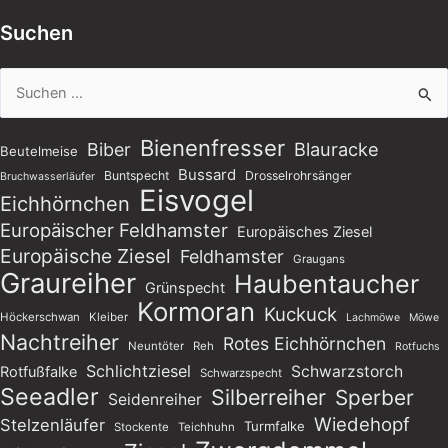
Suchen
Suchen
nach:
Bienenfresser
Blauracke
Biber
Beutelmeise
Bussard
Buntspecht
Drosselrohrsänger
Bruchwasserläufer
Eisvogel
Eichhörnchen
Europäischer Feldhamster
Europäisches Ziesel
Europäische Ziesel
Feldhamster
Graugans
Graureiher
Haubentaucher
Grünspecht
Kormoran
Kuckuck
Höckerschwan
Kleiber
Lachmöwe
Möwe
Nachtreiher
Rotes Eichhörnchen
Neuntöter
Reh
Rotfuchs
Schlichtziesel
Schwarzstorch
Rotfußfalke
Schwarzspecht
Seeadler
Silberreiher
Sperber
Seidenreiher
Wiedehopf
Stelzenläufer
Turmfalke
Stockente
Teichhuhn