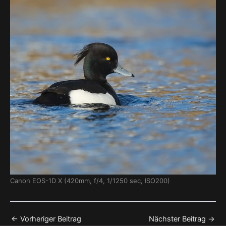
Canon EOS-1D X (420mm, f/4, 1/1250 sec, ISO200)
←
Vorheriger Beitrag
Nächster Beitrag
→