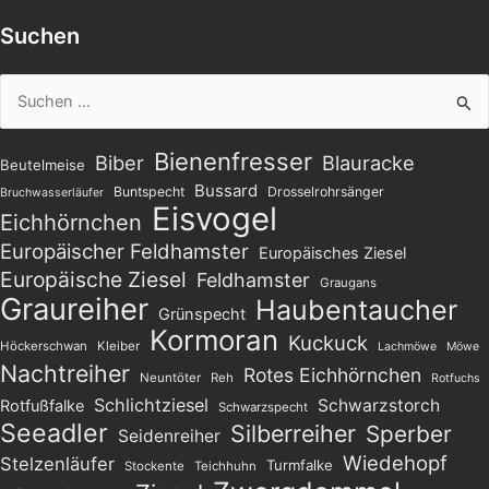
Suchen
Suchen
nach:
Bienenfresser
Biber
Blauracke
Beutelmeise
Bussard
Buntspecht
Drosselrohrsänger
Bruchwasserläufer
Eisvogel
Eichhörnchen
Europäischer Feldhamster
Europäisches Ziesel
Europäische Ziesel
Feldhamster
Graugans
Graureiher
Haubentaucher
Grünspecht
Kormoran
Kuckuck
Höckerschwan
Kleiber
Lachmöwe
Möwe
Nachtreiher
Rotes Eichhörnchen
Neuntöter
Reh
Rotfuchs
Schlichtziesel
Schwarzstorch
Rotfußfalke
Schwarzspecht
Seeadler
Silberreiher
Sperber
Seidenreiher
Wiedehopf
Stelzenläufer
Turmfalke
Stockente
Teichhuhn